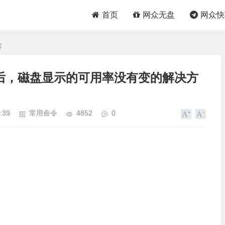
首页
网众无盘
网众快
容
件后，磁盘显示的可用率没有变的解决方
:39
常用命令
4852
0