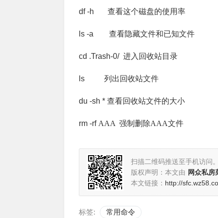
df -h
查看这个磁盘的使用率
ls -a
查看隐藏文件和已知文件
cd .Trash-0/ 进入回收站目录
ls 列出
回收站文件
du -sh *
查看回收站文件的大小
rm -rf
AAA 强制删除AAA文件
扫描二维码推送至手机访问
版权声明：本文由
网众私房
本文链接：
http://sfc.wz58.
标签:
常用命令