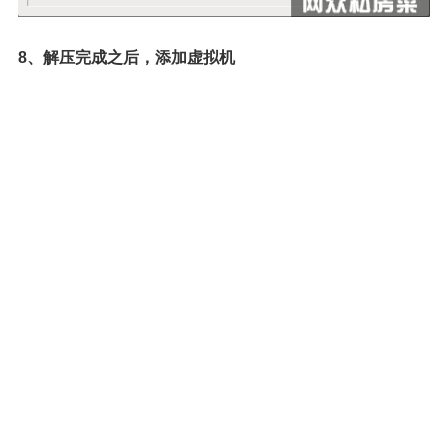
8、解压完成之后，添加虚拟机
nmpcon打开--虚拟机--添加
新建虚拟机名称为hxd，路由器为router 收银机为fee
否则会造成从lwshell面板不能打开管理虚机
9、创建完成之后，编辑虚拟机指定CPU个数，内存大小，
虚拟机磁盘列表